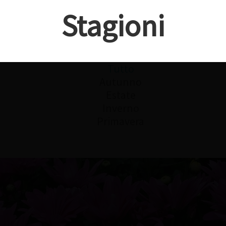
Stagioni
Tutto
Autunno
Estate
Inverno
Primavera