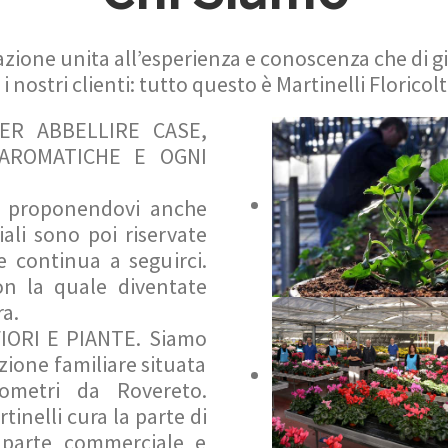
zione unita all’esperienza e conoscenza che di g
i nostri clienti: tutto questo è Martinelli Floricol
PER ABBELLIRE CASE,
 AROMATICHE E OGNI
i proponendovi anche
ali sono poi riservate
e continua a seguirci.
con la quale diventate
ra.
ORI E PIANTE. Siamo
zione familiare situata
ometri da Rovereto.
nelli cura la parte di
 parte commerciale e